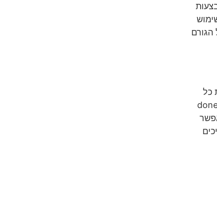
בצעות
ימוש
 הגורם
 כל
תמשים כמו גם הרכוש והציוד, הם מעל לכל. חברת done safe
אפשר
כים