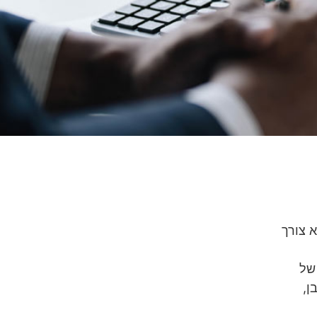
א צורך
של
ן,